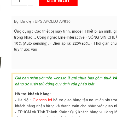
MUA NGAY
–
Bộ lưu điện UPS APOLLO AP630
Ứng dụng : Các thiết bị máy tính, model, Thiết bị an ninh,
trọng khác… Công nghệ: Line-interactive - SÓNG SIN CHUẨN
10% (Auto sensing). - Điện áp ra: 220V±5%. - Thời gian chu
tùy thuộc vào
Giá bán niêm yết trên website là giá chưa bao gồm thuế V
hàng để tuân thủ đúng quy định của pháp luật
Hỗ trợ khách hàng:
- Hà Nội :
Globeco.ltd
hỗ trợ giao hàng tận nơi miễn phí tr
khách hàng nhận hàng và thanh toán cho nhân viên giao 
- TPHCM và Tỉnh Thành Khác : Quý khách hàng vui lòng liên