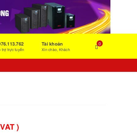
976.113.762
Tài khoản
0
 trợ trực tuyến
Xin chào, Khách
 VAT )