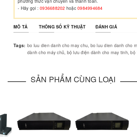
phương thức vận chuyển và thanh toán.
- Hãy gọi :
0936688202
hoặc
0984994684
MÔ TẢ
THÔNG SỐ KỸ THUẬT
ĐÁNH GIÁ
Tags:
bo luu dien danh cho may chu
,
bo luu dien danh cho m
dành cho máy chủ
,
bộ lưu điện dành cho may tinh
,
bộ 
SẢN PHẨM CÙNG LOẠI