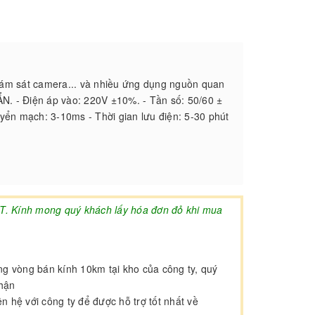
 giám sát camera... và nhiều ứng dụng nguồn quan
. - Điện áp vào: 220V ±10%. - Tần số: 50/60 ±
yển mạch: 3-10ms - Thời gian lưu điện: 5-30 phút
AT. Kính mong quý khách lấy hóa đơn đỏ khi mua
ong vòng bán kính 10km tại kho của công ty, quý
nhận
 hệ với công ty để được hỗ trợ tốt nhất về