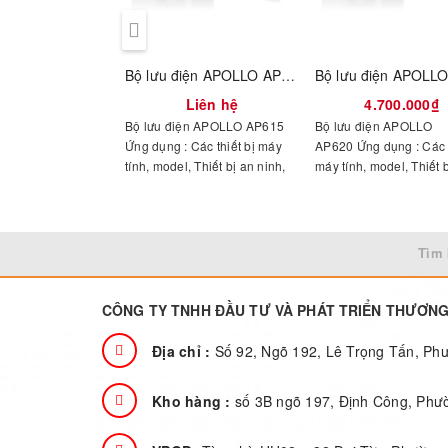
Bộ lưu điện APOLLO AP615 1500VA
Liên hệ
4.700.000₫
Bộ lưu điện APOLLO AP615
Bộ lưu điện APOLLO
Ứng dụng : Các thiết bị máy
AP620 Ứng dụng : Các t
tính, model, Thiết bị an ninh,
máy tính, model, Thiết 
giám sát camera... và nhiều
ninh, giám sát camera..
ứng dụng nguồn quan trọng
nhiều ứng dụng nguồn
khác… Công nghệ: Line-
trọng khác… Công nghệ
interactive - SÓNG SIN
interactive - SÓNG SIN
Tìm 
CHUẨN. - Điện áp vào: 220V
CHUẨN. - Điện áp vào:
±10%. - Tần số: 50/60 ± 10%
±10%. - Tần số: 50/60
(Auto sensing). - Điện áp ra:
(Auto sensing). - Điện á
CÔNG TY TNHH ĐẦU TƯ VÀ PHÁT TRIỂN THƯƠN
220V±5%. - Thời gian chuyển
220V±5%. - Thời gian 
mạch: 3-10ms - Thời gian lưu
mạch: 3-10ms - Thời gi
Địa chỉ :
Số 92, Ngõ 192, Lê Trọng Tấn, P
điện: 5-30 phút tùy thuộc vào
điện: 5-30 phút tùy thu
công suất tải
công suất tải
Kho hàng :
số 3B ngõ 197, Định Công, Phư