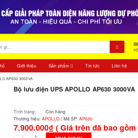
0
Hỗ
chủ
Giới thiệu
Sản phẩm
Tin tức
Liên hệ
LLO AP630 3000VA
Bộ lưu điện UPS APOLLO AP630 3000VA
Tình trạng:
Còn hàng
Thương hiệu:
APOLLO
|
Mã SP:
AP630
7.900.000₫ ( Giá trên đã bao gồm
+