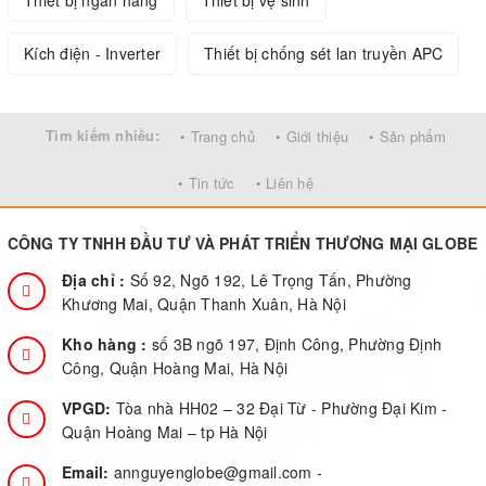
Kích điện - Inverter
Thiết bị chống sét lan truyền APC
Tìm kiếm nhiều:
• Trang chủ
• Giới thiệu
• Sản phẩm
• Tin tức
• Liên hệ
CÔNG TY TNHH ĐẦU TƯ VÀ PHÁT TRIỂN THƯƠNG MẠI GLOBE
Địa chỉ :
Số 92, Ngõ 192, Lê Trọng Tấn, Phường
Khương Mai, Quận Thanh Xuân, Hà Nội
Kho hàng :
số 3B ngõ 197, Định Công, Phường Định
Công, Quận Hoàng Mai, Hà Nội
VPGD:
Tòa nhà HH02 – 32 Đại Từ - Phường Đại Kim -
Quận Hoàng Mai – tp Hà Nội
Email:
annguyenglobe@gmail.com
-