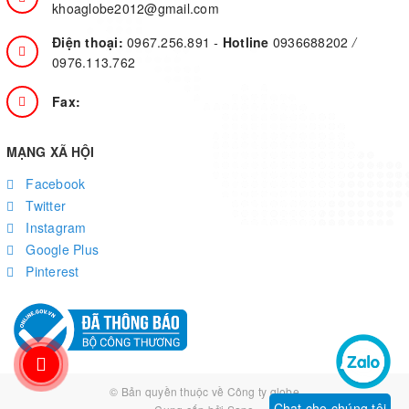
khoaglobe2012@gmail.com
Điện thoại:
0967.256.891
-
Hotline
0936688202
/
0976.113.762
Fax:
MẠNG XÃ HỘI
Facebook
Twitter
Instagram
Google Plus
Pinterest
© Bản quyền thuộc về
Công ty globe
Chat cho chúng tôi