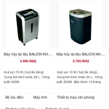
Máy hủy tài liệu BALION NH-8400C
Máy hủy tài liệu BALION NH-8320C
3.850.000₫
2.750.000₫
Huỷ vụn 15 tờ ( huỷ đa năng).
Huỷ vụn 10 tờ ( huỷ đa năng).
Dung tích bình chứa: 26 L. Công
Dung tích bình chứa: 34 L. Công
suất: 200W.
suất: 200W. Bảo hành: 12 tháng
chính hãng Miễn phí đổi trả 7 ngày
Bộ lưu điện
Máy tính
Thiết bị máy văn phòng
Thiết bị ngân hàng
Thiết bị vệ sinh