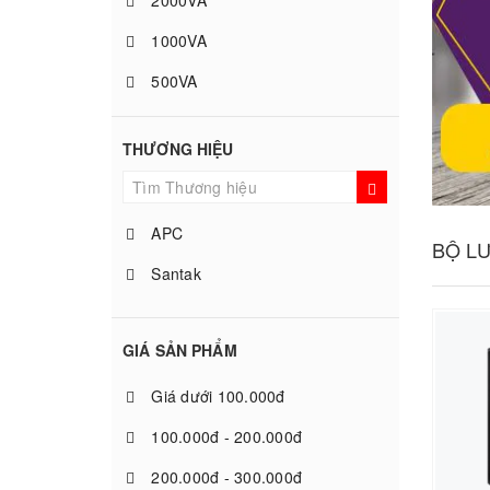
2000VA
1000VA
500VA
3000VA rack mount
THƯƠNG HIỆU
6000VA
10KVA
APC
BỘ L
Santak
GIÁ SẢN PHẨM
Giá dưới 100.000đ
100.000đ - 200.000đ
200.000đ - 300.000đ