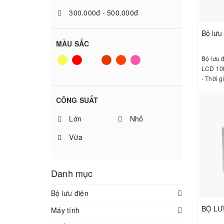
300.000đ - 500.000đ
500.000đ - 1.000.000đ
MÀU SẮC
Giá trên 1.000.000đ
Bộ lưu 
LCD 10K
- Thời g
lưu điện
Cổng gia
CÔNG SUẤT
RS232, k
Lớn
Nhỏ
Vừa
Danh mục
Bộ lưu điện
Máy tính