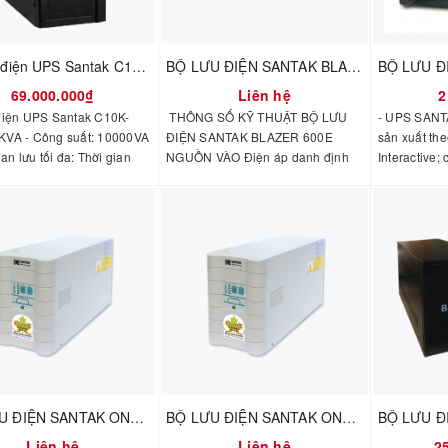
Bộ lưu điện UPS Santak C10K-LCD 10KVA
BỘ LƯU ĐIỆN SANTAK BLAZER 600E
69.000.000₫
Liên hệ
2
điện UPS Santak C10K-
THÔNG SỐ KỸ THUẬT BỘ LƯU
- UPS SANTA
VA - Công suất: 10000VA
ĐIỆN SANTAK BLAZER 600E
sản xuất th
ian lưu tối đa: Thời gian
NGUỒN VÀO Điện áp danh định
Interactive;
 ( 100% tải): > 4 phút -
220 VAC Ngưỡng điện áp
thước và cá
o tiếp: Cổng giao tiếp:
162 ~ 268 VAC Tần số danh định
SANTAK Bla
he cắm mở rộng.
50 Hz (46 ~ 54 Hz) NGUỒN RA
tiến để dễ t
Công suất 600 VA / 360 W Điện áp
năng tiết k
220 VAC ± 10% (Chế độ ắc qui)
điện áp vào
Dạng sóng Sóng bước Tần số 50
thuật NGUỒ
Hz ± 1 Hz (Chế độ ắc qui) Hiệu
định 220 V
suất > 95% (Chế độ điện lưới) Khả
162 ~ 268 V
năng chịu quá tải
50 Hz (46 
110% (+20% / -10%) tắt UPS sau
Công suất 8
5 phút và báo lỗi ẮC QUI Loại ắc
220 VAC ± 1
qui 12 VDC, kín khí, không cần
Dạng sóng 
BỘ LƯU ĐIỆN SANTAK ONLINE C3K 3000VA
BỘ LƯU ĐIỆN SANTAK ONLINE C2K 2000VA
bảo dưỡng, tuổi thọ trên 3 năm.
Hz ± 1 Hz (
Thời gian lưu điện 1 PC, màn hình
suất > 95% 
Liên hệ
Liên hệ
2