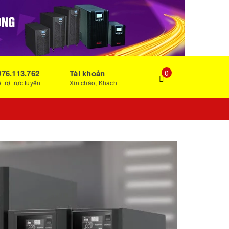
976.113.762
Tài khoản
0
 trợ trực tuyến
Xin chào, Khách