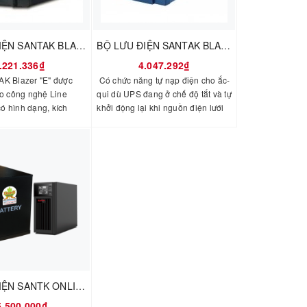
BỘ LƯU ĐIỆN SANTAK BLAZER 800E(800VA
BỘ LƯU ĐIỆN SANTAK BLAZER 1400EH
.221.336₫
4.047.292₫
K Blazer "E" được
Có chức năng tự nạp điện cho ắc-
eo công nghệ Line
qui dù UPS đang ở chế độ tắt và tự
 có hình dạng, kích
khởi động lại khi nguồn điện lưới
c chức năng tương tự
hồi phục. - Điều khiển từ xa và
zer nhưng được cải
thiết lập các thông số
hích nghi hơn. - Chức
của UPS bằng phần mềm
iệm điện năng - Ngưỡng
Winpower thông qua cổng USB
 rộng THông số kỹ
của máy tính.
N VÀO Điện áp danh
AC Ngưỡng điện áp
AC Tần số danh định
~ 54 Hz) NGUỒN RA
00 VA / 480 W Điện áp
0% (Chế độ ắc qui)
Sóng bước Tần số 50
BỘ LƯU ĐIỆN SANTK ONLINE C3KS_LCD ( ẮC QUY MỞ RỘNG)
Chế độ ắc qui) Hiệu
(Chế độ điện lưới) Khả
5.500.000₫