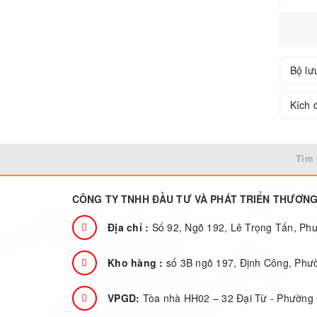
Bộ lư
Kích đ
Tìm 
CÔNG TY TNHH ĐẦU TƯ VÀ PHÁT TRIỂN THƯƠN
Địa chỉ :
Số 92, Ngõ 192, Lê Trọng Tấn, P
Kho hàng :
số 3B ngõ 197, Định Công, Phư
VPGD:
Tòa nhà HH02 – 32 Đại Từ - Phường 