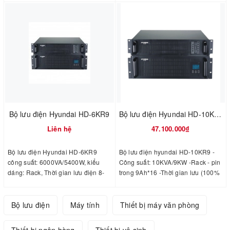
hành: 24 Tháng
Bộ lưu điện Hyundai HD-6KR9
Bộ lưu điện Hyundai HD-10KR9
Liên hệ
47.100.000₫
Bộ lưu điện Hyundai HD-6KR9
Bộ lưu điện hyundai HD-10KR9 -
công suất: 6000VA/5400W, kiểu
Công suất: 10KVA/9KW -Rack - pin
dáng: Rack, Thời gian lưu điện 8-
trong 9Ah*16 -Thời gian lưu (100%
10 phút full tải, bao gồm 2 thớt (
tải): 8 – 10 phút.
Máy + Pin).
Bộ lưu điện
Máy tính
Thiết bị máy văn phòng
Thiết bị ngân hàng
Thiết bị vệ sinh