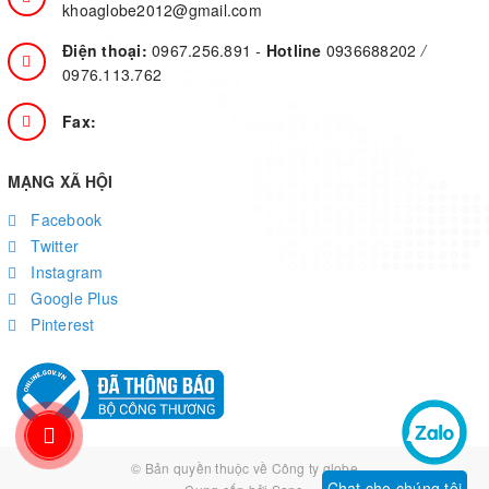
khoaglobe2012@gmail.com
Điện thoại:
0967.256.891
-
Hotline
0936688202
/
0976.113.762
Fax:
MẠNG XÃ HỘI
Facebook
Twitter
Instagram
Google Plus
Pinterest
© Bản quyền thuộc về
Công ty globe
Chat cho chúng tôi