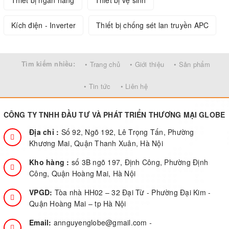
Kích điện - Inverter
Thiết bị chống sét lan truyền APC
Tìm kiếm nhiều:
• Trang chủ
• Giới thiệu
• Sản phẩm
• Tin tức
• Liên hệ
CÔNG TY TNHH ĐẦU TƯ VÀ PHÁT TRIỂN THƯƠNG MẠI GLOBE
Địa chỉ :
Số 92, Ngõ 192, Lê Trọng Tấn, Phường
Khương Mai, Quận Thanh Xuân, Hà Nội
Kho hàng :
số 3B ngõ 197, Định Công, Phường Định
Công, Quận Hoàng Mai, Hà Nội
VPGD:
Tòa nhà HH02 – 32 Đại Từ - Phường Đại Kim -
Quận Hoàng Mai – tp Hà Nội
Email:
annguyenglobe@gmail.com
-