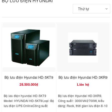
BỘ LƯU ĐIỆN HYUNDAI
Thứ tự
Bộ lưu điện Hyundai HD-5KT9
Bộ lưu điện Hyundai HD-3KR9
28.500.000₫
Liên hệ
Bộ lưu điện hyundai HD-5KT9
Bộ lưu điện Hyundai HD-3KR9,
Model: HYUNDAI HD-5KT9Loại: Bộ
Công suất : 3000VA/2700W, kiểu
lưu điện UPS OnlineCông suất:
dáng: Rack, thời gian lưu điện 8-10
5KVA/4.5KWSố pha: 1 PhaBảo
phút, bao gồm 2 thớt Pin và ắc quy.