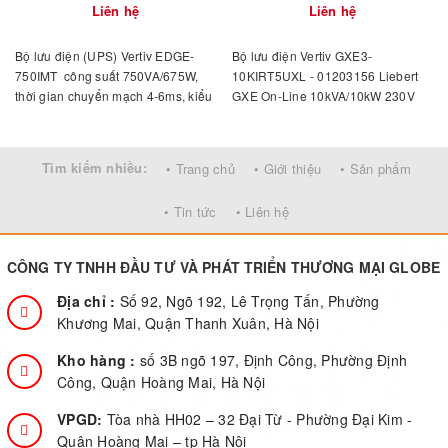
Liên hệ
Liên hệ
Bộ lưu điện (UPS) Vertiv EDGE-
Bộ lưu điện Vertiv GXE3-
750IMT công suất 750VA/675W,
10KIRT5UXL - 01203156 Liebert
thời gian chuyển mạch 4-6ms, kiểu
GXE On-Line 10kVA/10kW 230V
dáng dạng đứng.
LCD, PF1.0, 5U, Extended Run,
Rack/Tower, Rail Kit
Bundled. Interface Options : USB &
Tìm kiếm nhiều:
• Trang chủ
• Giới thiệu
• Sản phẩm
Slot for optional cards (Vertiv™ IS-
UNITY)
• Tin tức
• Liên hệ
CÔNG TY TNHH ĐẦU TƯ VÀ PHÁT TRIỂN THƯƠNG MẠI GLOBE
Địa chỉ :
Số 92, Ngõ 192, Lê Trọng Tấn, Phường
Khương Mai, Quận Thanh Xuân, Hà Nội
Kho hàng :
số 3B ngõ 197, Định Công, Phường Định
Công, Quận Hoàng Mai, Hà Nội
VPGD:
Tòa nhà HH02 – 32 Đại Từ - Phường Đại Kim -
Quận Hoàng Mai – tp Hà Nội