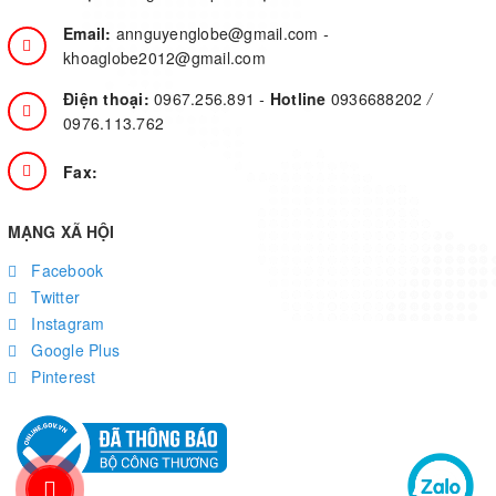
Email:
annguyenglobe@gmail.com
-
khoaglobe2012@gmail.com
Điện thoại:
0967.256.891
-
Hotline
0936688202
/
0976.113.762
Fax:
MẠNG XÃ HỘI
Facebook
Twitter
Instagram
Google Plus
Pinterest