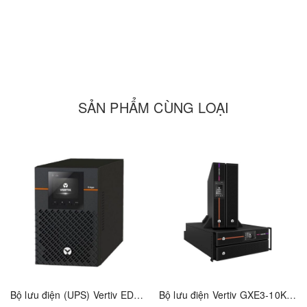
- Thời gian sạc : 4 giờ được 90%
- Phụ kiện: User manual, 1 input Cable
- Ngõ ra: 3 universal outlet
- Thời gian back-up : 4 phút ở 120W
SẢN PHẨM CÙNG LOẠI
Bộ lưu điện (UPS) Vertiv EDGE-750IMT (01202565)
Bộ lưu điện Vertiv GXE3-10KIRT5UXL - 01203156