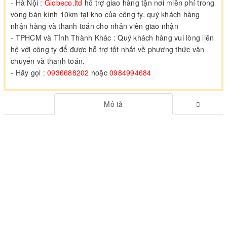
- Hà Nội :
Globeco.ltd
hỗ trợ giao hàng tận nơi miễn phí trong
vòng bán kính 10km tại kho của công ty, quý khách hàng
nhận hàng và thanh toán cho nhân viên giao nhận
- TPHCM và Tỉnh Thành Khác : Quý khách hàng vui lòng liên
hệ với công ty để được hỗ trợ tốt nhất về phương thức vận
chuyển và thanh toán.
- Hãy gọi :
0936688202
hoặc
0984994684
Mô tả
Bộ lưu điện Vertiv PSA650-SOHO
- Liebert PSA ITON 230V AVR
- Công nghệ: AVR
- Điện áp vào: 162 - 290 VAC
- Tần số nguồn vào: 50/60 Hz (auto sensing)
- Điện áp ra: 220VAC/230VAC/240VAC, single phase
- Tần số nguồn ra: 50Hz (60Hz) ±1Hz
- USB Charger : 5.0V / 1.0A