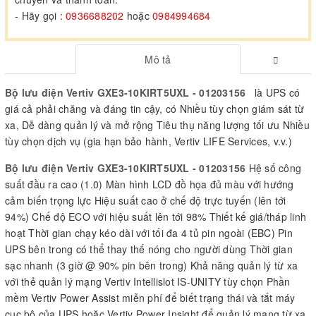
- Hãy gọi :
0936688202
hoặc
0984994684
Mô tả
Bộ lưu điện Vertiv GXE3-10KIRT5UXL - 01203156
là UPS có
giá cả phải chăng và đáng tin cậy, có Nhiều tùy chọn giám sát từ
xa, Dễ dàng quản lý và mở rộng Tiêu thụ năng lượng tối ưu Nhiều
tùy chọn dịch vụ (gia hạn bảo hành, Vertiv LIFE Services, v.v.)
Bộ lưu điện Vertiv GXE3-10KIRT5UXL - 01203156
Hệ số công
suất đầu ra cao (1.0) Màn hình LCD đồ họa đủ màu với hướng
cảm biến trọng lực Hiệu suất cao ở chế độ trực tuyến (lên tới
94%) Chế độ ECO với hiệu suất lên tới 98% Thiết kế giá/tháp linh
hoạt Thời gian chạy kéo dài với tối đa 4 tủ pin ngoài (EBC) Pin
UPS bên trong có thể thay thế nóng cho người dùng Thời gian
sạc nhanh (3 giờ @ 90% pin bên trong) Khả năng quản lý từ xa
với thẻ quản lý mạng Vertiv Intellislot IS-UNITY tùy chọn Phần
mềm Vertiv Power Assist miễn phí để biết trạng thái và tắt máy
cục bộ của UPS hoặc Vertiv Power Insight để quản lý mạng từ xa