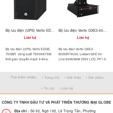
Bộ lưu điện (UPS) Vertiv EDGE-750IMT (01202565)
Bộ lưu điện Vertiv GXE3-6000IRT4UXL - 01203155
Liên hệ
Liên hệ
Bộ lưu điện (UPS) Vertiv EDGE-
Bộ lưu điện Vertiv GXE3-
B
750IMT công suất 750VA/675W,
6000IRT4UXL Liebert GXE On-
thời gian chuyển mạch 4-6ms,
Line 6kVA/6kW 230V LCD, PF1.0,
kiểu dáng dạng đứng.
4U, Extended Run, Rack/Tower,
Rail Kit Bundled,Interface Options
: USB & Slot for optional cards
Tìm kiếm nhiều:
• Trang chủ
• Giới thiệu
• Sản phẩm
(Vertiv™ IS-UNITY)
• Tin tức
• Liên hệ
CÔNG TY TNHH ĐẦU TƯ VÀ PHÁT TRIỂN THƯƠNG MẠI GLOBE
Địa chỉ :
Số 92, Ngõ 192, Lê Trọng Tấn, Phường