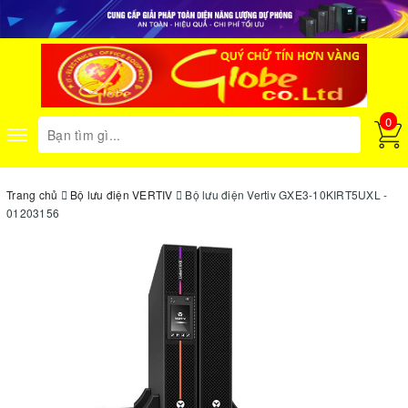
0
Toggle
navigation
Trang chủ
Bộ lưu điện VERTIV
Bộ lưu điện Vertiv GXE3-10KIRT5UXL -
01203156