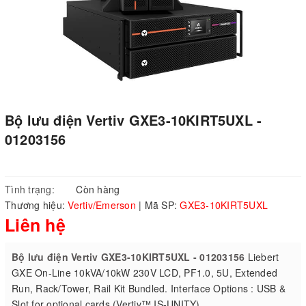
Bộ lưu điện Vertiv GXE3-10KIRT5UXL -
01203156
Tình trạng:
Còn hàng
Thương hiệu:
Vertiv/Emerson
|
Mã SP:
GXE3-10KIRT5UXL
Liên hệ
Bộ lưu điện Vertiv GXE3-10KIRT5UXL - 01203156
Liebert
GXE On-Line 10kVA/10kW 230V LCD, PF1.0, 5U, Extended
Run, Rack/Tower, Rail Kit Bundled. Interface Options : USB &
Slot for optional cards (Vertiv™ IS-UNITY)