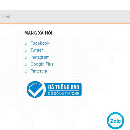
ào: 170-160VAC
RS232, khe cắm thông minh
phút với 50% 
tiếp: Cổng gi
khe cắm thôn
iên hệ
MẠNG XÃ HỘI
Facebook
Twitter
Instagram
Google Plus
Pinterest