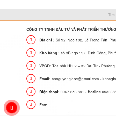
mức 50% tải)
phụ tải(8 phút tại mức
tải).Chống sốc mạng: 
RJ11 hoặc RJ45
Tìm 
CÔNG TY TNHH ĐẦU TƯ VÀ PHÁT TRIỂN THƯƠN
Địa chỉ :
Số 92, Ngõ 192, Lê Trọng Tấn, P
Kho hàng :
số 3B ngõ 197, Định Công, Phư
VPGD:
Tòa nhà HH02 – 32 Đại Từ - Phường 
Email:
annguyenglobe@gmail.com
-
khoagl
Điện thoại:
0967.256.891
-
Hotline
093668
Fax: