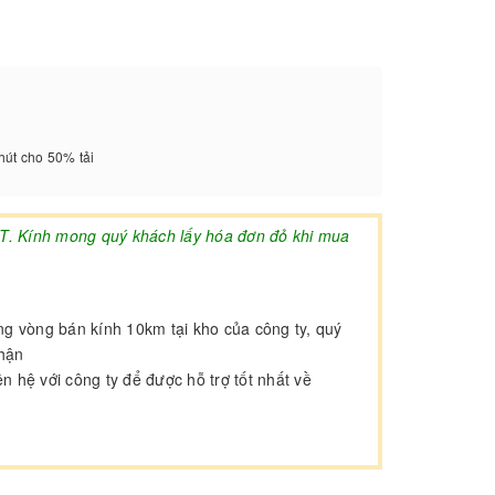
phút cho 50% tải
AT. Kính mong quý khách lấy hóa đơn đỏ khi mua
ong vòng bán kính 10km tại kho của công ty, quý
nhận
 hệ với công ty để được hỗ trợ tốt nhất về