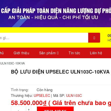
0
Hỗ
chủ
Giới thiệu
Sản phẩm
Tin tức
Liên hệ
 ULN103C-10KVA
BỘ LƯU ĐIỆN UPSELEC ULN103C-10KVA
Tình trạng:
Còn hàng
Thương hiệu:
UPSELEC
|
Mã SP:
ULN103C
58.500.000₫ ( Giá trên chưa bao 
+