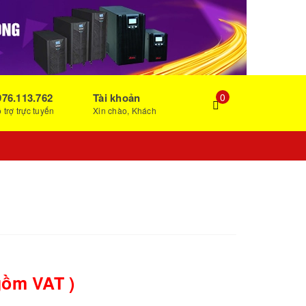
976.113.762
Tài khoản
0
 trợ trực tuyến
Xin chào, Khách
gồm VAT )