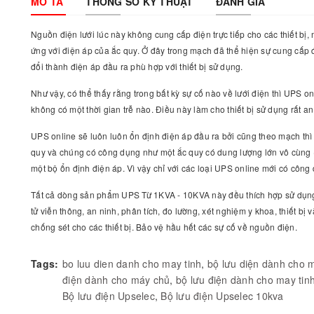
MÔ TẢ
THÔNG SỐ KỸ THUẬT
ĐÁNH GIÁ
Nguồn điện lưới lúc này không cung cấp điện trực tiếp cho các thiết bị
ứng với điện áp của ắc quy. Ở đây trong mạch đã thể hiện sự cung cấp đi
đổi thành điện áp đầu ra phù hợp với thiết bị sử dụng.
Như vậy, có thể thấy rằng trong bất kỳ sự cố nào về lưới điện thì UPS o
không có một thời gian trễ nào. Điều này làm cho thiết bị sử dụng rất an
UPS online sẽ luôn luôn ổn định điện áp đầu ra bởi cũng theo mạch thì
quy và chúng có công dụng như một ắc quy có dung lượng lớn vô cùng (n
một bộ ổn định điện áp. Vì vậy chỉ với các loại UPS online mới có công 
Tất cả dòng sản phẩm UPS Từ 1KVA - 10KVA này đều thích hợp sử dụng ch
tử viễn thông, an ninh, phân tích, đo lường, xét nghiệm y khoa, thiết
chống sét cho các thiết bị. Bảo vệ hầu hết các sự cố về nguồn điện.
Tags:
bo luu dien danh cho may tinh
,
bộ lưu diện dành cho m
điện dành cho máy chủ
,
bộ lưu điện dành cho may tin
Bộ lưu điện Upselec
,
Bộ lưu điện Upselec 10kva