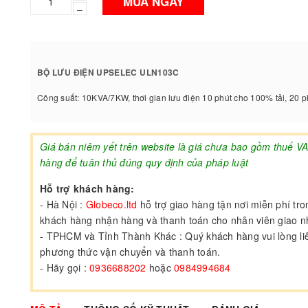
MUA NGAY
–
BỘ LƯU ĐIỆN UPSELEC ULN103C
Công suất: 10KVA/7KW, thơi gian lưu điện 10 phút cho 100% tải, 20 
Giá bán niêm yết trên website là giá chưa bao gồm thuế V
hàng để tuân thủ đúng quy định của pháp luật
Hỗ trợ khách hàng:
- Hà Nội :
Globeco.ltd
hỗ trợ giao hàng tận nơi miễn phí tr
khách hàng nhận hàng và thanh toán cho nhân viên giao 
- TPHCM và Tỉnh Thành Khác : Quý khách hàng vui lòng liên
phương thức vận chuyển và thanh toán.
- Hãy gọi :
0936688202
hoặc
0984994684