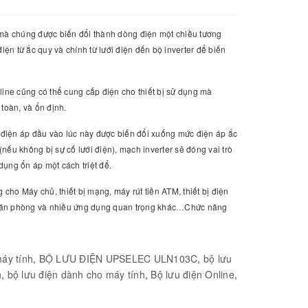
, mà chúng được biến đổi thành dòng điện một chiều tương
ện từ ắc quy và chính từ lưới điện đến bộ inverter để biến
nline cũng có thể cung cấp điện cho thiết bị sử dụng mà
 toàn, và ổn định.
 điện áp đầu vào lúc này được biến đổi xuống mức điện áp ắc
ếu không bị sự cố lưới điện), mạch inverter sẽ đóng vai trò
dụng ổn áp một cách triệt để.
o Máy chủ, thiết bị mạng, máy rút tiền ATM, thiết bị điện
 bị văn phòng và nhiều ứng dụng quan trọng khác…Chức năng
áy tính
,
BỘ LƯU ĐIỆN UPSELEC ULN103C
,
bộ lưu
h
,
bộ lưu điện dành cho máy tính
,
Bộ lưu điện Online
,