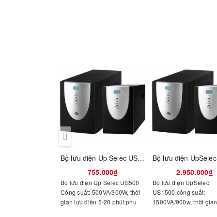
Bộ lưu điện Up Selec US500 500VA
755.000₫
2.950.000₫
Bộ lưu điện Up Selec US500
Bộ lưu điện UpSelec
Công suất: 500VA/300W, thời
US1500 công suất:
gian lưu điện 5-20 phút phụ
1500VA/900w, thời gian
thuộc vào phụ tải(8 phút tại
điện 5-20 phút phụ thu