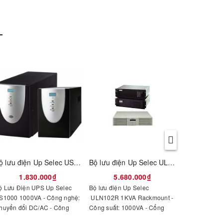
Bộ lưu điện Up Selec US1000 1000VA
Bộ lưu điện Up Selec ULN102R 1KVA Rackmount
1.830.000₫
5.680.000₫
6.4
ộ Lưu Điện UPS Up Selec
Bộ lưu điện Up Selec
BỘ LƯU ĐIỆ
S1000 1000VA - Công nghệ:
ULN102R 1KVA Rackmount -
ULN102C - Cô
huyển đổi DC/AC - Công
Công suất: 1000VA - Cổng
1000VA- Thời 
uất: 1000VA/600W - Điện áp
giao tiếp: Cổng giao tiếp
Lưu 10 phút vơ