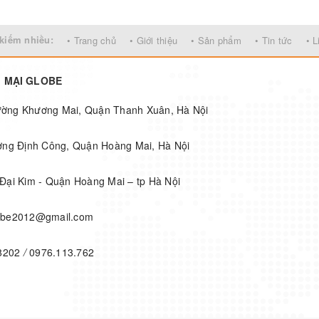
 50%
Cổng giao tiếp: cổng RS232/
v
cổng
RJ45/RJ11
kiếm nhiều:
• Trang chủ
• Giới thiệu
• Sản phẩm
• Tin tức
• L
G MẠI GLOBE
hường Khương Mai, Quận Thanh Xuân, Hà Nội
ờng Định Công, Quận Hoàng Mai, Hà Nội
Đại Kim - Quận Hoàng Mai – tp Hà Nội
obe2012@gmail.com
8202
/
0976.113.762