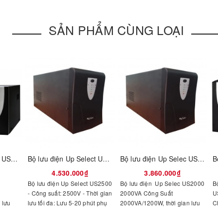
SẢN PHẨM CÙNG LOẠI
Bộ lưu điện UpSelec US1500
Bộ lưu điện Up Select US2500
Bộ lưu điện Up Selec US2000 2000VA
4.530.000₫
3.860.000₫
Bộ lưu điện Up Select US2500
Bộ lưu điện Up Selec US2000
B
- Công suất: 2500V - Thời gian
2000VA Công Suất
U
 lưu
lưu tối đa: Lưu 5-20 phút phụ
2000VA/1200W, thời gian lưu
C
ộc vào
thuộc vào chế độ phụ tải.-
điện 5 phút
s