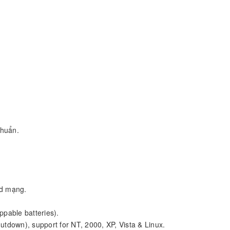
chuẩn.
rd mạng.
ppable batteries).
utdown), support for NT, 2000, XP, Vista & Linux.