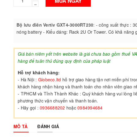
MUA NGAY
–
Bộ lưu điên Vertiv GXT4-3000RT230
: - công xuất thực :
nóng battery - Kiểu dáng: Rack 2U Or Tower. Có khả năng gắ
Giá bán niêm yết trên website là giá chưa bao gồm thuế V
hàng để tuân thủ đúng quy định của pháp luật
Hỗ trợ khách hàng:
- Hà Nội :
Globeco.ltd
hỗ trợ giao hàng tận nơi miễn phí tr
khách hàng nhận hàng và thanh toán cho nhân viên giao 
- TPHCM và Tỉnh Thành Khác : Quý khách hàng vui lòng liên
phương thức vận chuyển và thanh toán.
- Hãy gọi :
0936688202
hoặc
0984994684
MÔ TẢ
ĐÁNH GIÁ