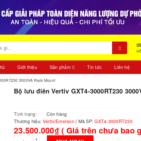
0
Hỗ
chủ
Giới thiệu
Sản phẩm
Tin tức
Liên hệ
-3000RT230 3000VA Rack Mount
Bộ lưu điên Vertiv GXT4-3000RT230 300
Tình trạng:
Còn hàng
Thương hiệu:
Vertiv/Emerson
|
Mã SP:
GXT4-3000RT230
23.500.000₫ ( Giá trên chưa bao 
+