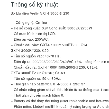
Thông số kỹ thuật
Bộ lưu điên Vertiv GXT4-3000RT230
– Công nghệ: On-line
– Hệ số công xuất: 0.9/ Công suất: 3000VA/2700W
– Có màn hình hiển thị LCD.
– Điện áp vào: 230VAC.
– Chuẩn đầu vào: GXT4-1000/1500RT230: C14.
GXT4-3000RT230: C20.
– Tần số nguồn vào: 40-70 Hz .
– Điện áp ra: 200/208/220/230/240VAC ±3% , sóng hình sin 
– Chuẩn đầu ra: GXT4 1000/1500/2000RT230: C13x6.
GXT4 3000RT230: C13x6 ; C19x1.
– Tần số nguồn ra: 50 or 60Hz.
– Thời gian nạp battery: GXT4-3000RT230: 3h
– Có chức năng giám sát và điều khiển từ xa thông qua 1 ca
– Thời gian chuyển mạch bằng 0.
– Battery có thể thay thế nóng (user replaceable and hot-swa
– Phần mềm: Liebert multilink (quản lý năng lượng và Auto sh