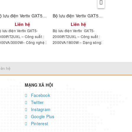
Bộ lưu điện Vertiv GXT5-3000IRT2UXL
Bộ lưu điện Vertiv GXT5-2000IRT2UXL
Liên hệ
Liên hệ
Li
ộ lưu điện Vertiv GXT5-
Bộ lưu điện Vertiv GXT5-
Bộ lưu điện V
000IRT2UXL – Công suất :
2000IRT2UXL – Công suất :
10000IRT5UXL
000VA/3000W– Công nghệ :
2000VA/1800W – Dạng sóng:
10000VA/1000
nline double conversion –
Sóng sin chuẩn – Thời gian
lưu điện full t
ạng sóng: Sóng sin chuẩn –
sao lưu: 3 phút 100% tải
hời gian sao lưu: 3 phút
00% tải
iên hệ
MẠNG XÃ HỘI
Facebook
Twitter
Instagram
Google Plus
Pinterest