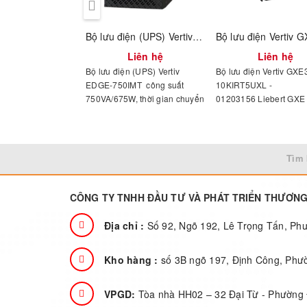
Bộ lưu điện (UPS) Vertiv EDGE-750IMT (01202565)
Liên hệ
Liên hệ
Bộ lưu điện (UPS) Vertiv
Bộ lưu điện Vertiv GXE
EDGE-750IMT công suất
10KIRT5UXL -
750VA/675W, thời gian chuyển
01203156 Liebert GXE
mạch 4-6ms, kiểu dáng dạng
Line 10kVA/10kW 230V
đứng.
PF1.0, 5U, Extended R
Rack/Tower, Rail Kit
Bundled. Interface Opti
Tìm 
USB & Slot for optional
(Vertiv™ IS-UNITY)
CÔNG TY TNHH ĐẦU TƯ VÀ PHÁT TRIỂN THƯƠN
Địa chỉ :
Số 92, Ngõ 192, Lê Trọng Tấn, P
Kho hàng :
số 3B ngõ 197, Định Công, Phư
VPGD:
Tòa nhà HH02 – 32 Đại Từ - Phường 