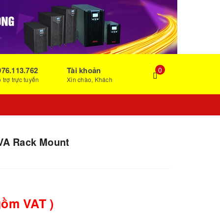
976.113.762
Tài khoản
0
 trợ trực tuyến
Xin chào, Khách
0VA Rack Mount
gồm VAT )