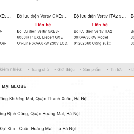
Bộ lưu điện Vertiv GXE3-10KIRT5UXL - 01203156
Bộ lưu điện Vertiv GXE3-6000IRT4UXL - 01203155
Bộ lưu điện Vertiv ITA2 30KVA/30KW Model 01202660
Liên hệ
Liên hệ
3-
Bộ lưu điện Vertiv GXE3-
Bộ lưu điện Vertiv ITA2
B
6000IRT4UXL Liebert GXE
30KVA/30KW Model
3
 On-
On-Line 6kVA/6kW 230V LCD,
01202660 Công suất:
3
 LCD,
PF1.0, 4U, Extended Run,
30KVA/30KW,
O
un,
Rack/Tower, Rail Kit
output: 380/400/415VAC (3-
D
Bundled,Interface Options :
Phase),
T
ons :
USB & Slot for optional cards
input: 380/400/415VAC 3-
1
kiếm nhiều:
• Trang chủ
• Giới thiệu
• Sản phẩm
• Tin tức
• L
 cards
(Vertiv™ IS-UNITY)
Phase, 4 Wire
G MẠI GLOBE
hường Khương Mai, Quận Thanh Xuân, Hà Nội
ờng Định Công, Quận Hoàng Mai, Hà Nội
Đại Kim - Quận Hoàng Mai – tp Hà Nội