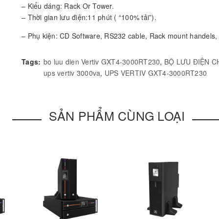
– Kiểu dáng: Rack Or Tower.
– Thời gian lưu điện:11 phút ( “100% tải”).
– Phụ kiện: CD Software, RS232 cable, Rack mount handels,
Tags:
bo luu dien Vertiv GXT4-3000RT230
,
BỘ LƯU ĐIỆN C
ups vertiv 3000va
,
UPS VERTIV GXT4-3000RT230
SẢN PHẨM CÙNG LOẠI