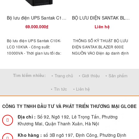
Bộ lưu điện UPS Santak C10K-LCD 10KVA
BỘ LƯU ĐIỆN SANTAK BLAZER 600E
69.000.000₫
Liên hệ
Bộ lưu điện UPS Santak C10K-
THÔNG SỐ KỸ THUẬT BỘ LƯU
LCD 10KVA - Công suất:
ĐIỆN SANTAK BLAZER 600E
s
10000VA - Thời gian lưu tối đa:
NGUỒN VÀO Điện áp danh định
I
Thời gian lưu điện ( 100% tải): > 4
220 VAC Ngưỡng điện áp
t
phút - Cổng giao tiếp: Cổng giao
162 ~ 268 VAC Tần số danh định
tiếp: RS232, khe cắm mở rộng.
50 Hz (46 ~ 54 Hz) NGUỒN RA
t
Tìm kiếm nhiều:
• Trang chủ
• Giới thiệu
• Sản phẩm
Công suất 600 VA / 360 W Điện
n
áp 220 VAC ± 10% (Chế độ ắc
• Tin tức
• Liên hệ
qui) Dạng sóng Sóng bước Tần số
50 Hz ± 1 Hz (Chế độ ắc qui)
Hiệu suất > 95% (Chế độ điện
CÔNG TY TNHH ĐẦU TƯ VÀ PHÁT TRIỂN THƯƠNG MẠI GLOBE
lưới) Khả năng chịu quá tải
110% (+20% / -10%) tắt UPS sau
Địa chỉ :
Số 92, Ngõ 192, Lê Trọng Tấn, Phường
5 phút và báo lỗi ẮC QUI Loại ắc
Khương Mai, Quận Thanh Xuân, Hà Nội
qui 12 VDC, kín khí, không cần
bảo dưỡng, tuổi thọ trên 3 năm.
s
Kho hàng :
số 3B ngõ 197, Định Công, Phường Định