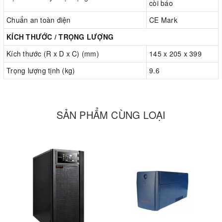
còi báo
Chuẩn an toàn điện
CE Mark
KÍCH THƯỚC / TRỌNG LƯỢNG
Kích thước (R x D x C) (mm)
145 x 205 x 399
Trọng lượng tịnh (kg)
9.6
SẢN PHẨM CÙNG LOẠI