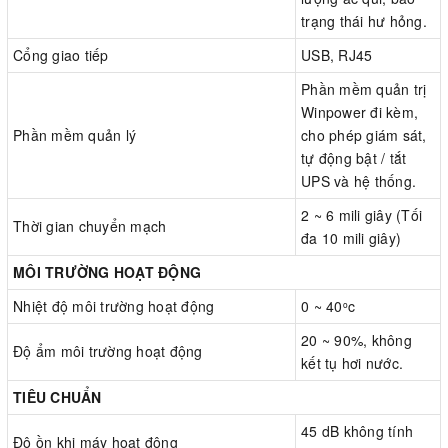
trạng thái hư hỏng.
Cổng giao tiếp
USB, RJ45
Phần mềm quản trị
Winpower đi kèm,
Phần mềm quản lý
cho phép giám sát,
tự động bật / tắt
UPS và hệ thống.
2 ~ 6 mili giây (Tối
Thời gian chuyển mạch
đa 10 mili giây)
MÔI TRƯỜNG HOẠT ĐỘNG
Nhiệt độ môi trường hoạt động
0 ~ 40
c
o
20 ~ 90%, không
Độ ẩm môi trường hoạt động
kết tụ hơi nước.
TIÊU CHUẨN
45 dB không tính
Độ ồn khi máy hoạt động