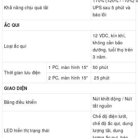
110% (+20% / -10%) t
Khả năng chịu quá tải
UPS sau 5 phút và
báo lỗi
ẮC QUI
12 VDC, kín khí,
không cần bảo
Loại ắc qui
dưỡng, tuổi thọ trên
3 năm.
1 PC, màn hình 15"
50 phút
Thời gian lưu điện
2 PC, màn hình 15"
25 phút
GIAO DIỆN
Nút khởi động / Nút
Bảng điều khiển
tắt nguồn
Chế độ điện lưới,
chế độ ắc qui, dung
LED hiển thị trạng thái
lượng tải, dung
lượng ắc qui, báo