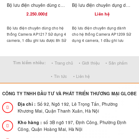
Bộ lưu điện chuyên dùng cho hệ thống Camera AP1217
Bộ lưu điện chuyên dụng dành cho hệ thống Camera AP1209
2.250.000₫
Liên hệ
Bộ lưu điện chuyên dùng cho hệ
Bộ lưu điện chuyên dụng dành
S
thống Camera AP1217 Sử dụng 4
cho hệ thống Camera AP1209 Sử
g
camera, 1 đầu ghi lưu được 8h Sử
dụng 4 camera, 1 đầu ghi lưu
dụng 8 camera, 1 đầu ghi lưu
được 3,5h Sử dụng 8 camera, 1
được 5h
đầu ghi lưu được 2h
g
c
Tìm kiếm nhiều:
• Trang chủ
• Giới thiệu
• Sản phẩm
• Tin tức
• Liên hệ
c
CÔNG TY TNHH ĐẦU TƯ VÀ PHÁT TRIỂN THƯƠNG MẠI GLOBE
Địa chỉ :
Số 92, Ngõ 192, Lê Trọng Tấn, Phường
Khương Mai, Quận Thanh Xuân, Hà Nội
Kho hàng :
số 3B ngõ 197, Định Công, Phường Định
Công, Quận Hoàng Mai, Hà Nội