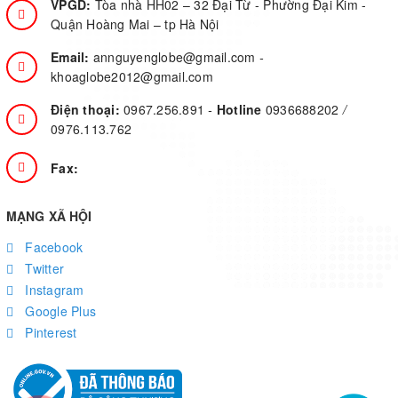
VPGD:
Tòa nhà HH02 – 32 Đại Từ - Phường Đại Kim -
Quận Hoàng Mai – tp Hà Nội
Email:
annguyenglobe@gmail.com
-
khoaglobe2012@gmail.com
Điện thoại:
0967.256.891
-
Hotline
0936688202
/
0976.113.762
Fax:
MẠNG XÃ HỘI
Facebook
Twitter
Instagram
Google Plus
Pinterest