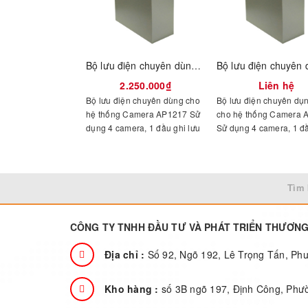
Bộ lưu điện chuyên dùng cho hệ thống Camera AP1217
2.250.000₫
Liên hệ
Bộ lưu điện chuyên dùng cho
Bộ lưu điện chuyên dụ
hệ thống Camera AP1217 Sử
cho hệ thống Camera 
dụng 4 camera, 1 đầu ghi lưu
Sử dụng 4 camera, 1 đ
được 8h Sử dụng 8 camera, 1
lưu được 3,5h Sử dụng 
đầu ghi lưu được 5h
camera, 1 đầu ghi lưu 
Tìm 
CÔNG TY TNHH ĐẦU TƯ VÀ PHÁT TRIỂN THƯƠN
Địa chỉ :
Số 92, Ngõ 192, Lê Trọng Tấn, P
Kho hàng :
số 3B ngõ 197, Định Công, Phư