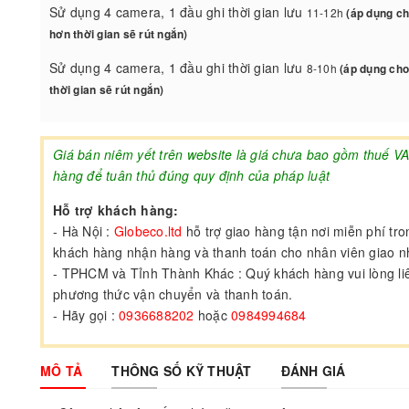
Sử dụng 4 camera, 1 đầu ghi thời gian lưu
11-12h
(áp dụng ch
hơn thời gian sẽ rút ngắn)
Sử dụng 4 camera, 1 đầu ghi thời gian lưu
8-10h
(áp dụng cho
thời gian sẽ rút ngắn)
Giá bán niêm yết trên website là giá chưa bao gồm thuế V
hàng để tuân thủ đúng quy định của pháp luật
Hỗ trợ khách hàng:
- Hà Nội :
Globeco.ltd
hỗ trợ giao hàng tận nơi miễn phí tr
khách hàng nhận hàng và thanh toán cho nhân viên giao 
- TPHCM và Tỉnh Thành Khác : Quý khách hàng vui lòng liên
phương thức vận chuyển và thanh toán.
- Hãy gọi :
0936688202
hoặc
0984994684
MÔ TẢ
THÔNG SỐ KỸ THUẬT
ĐÁNH GIÁ