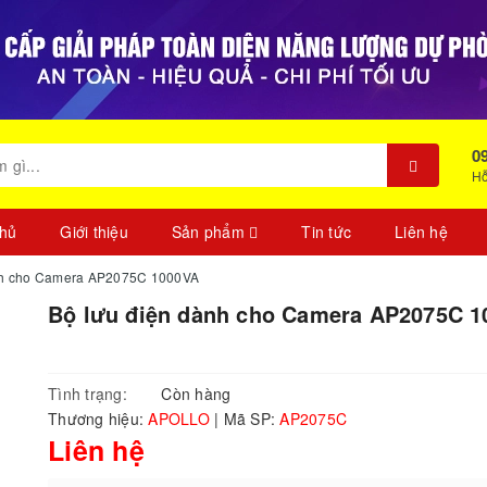
0
Hỗ
chủ
Giới thiệu
Sản phẩm
Tin tức
Liên hệ
nh cho Camera AP2075C 1000VA
Bộ lưu điện dành cho Camera AP2075C 
Tình trạng:
Còn hàng
Thương hiệu:
APOLLO
|
Mã SP:
AP2075C
Liên hệ