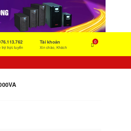
976.113.762
Tài khoản
0
 trợ trực tuyến
Xin chào, Khách
1000VA