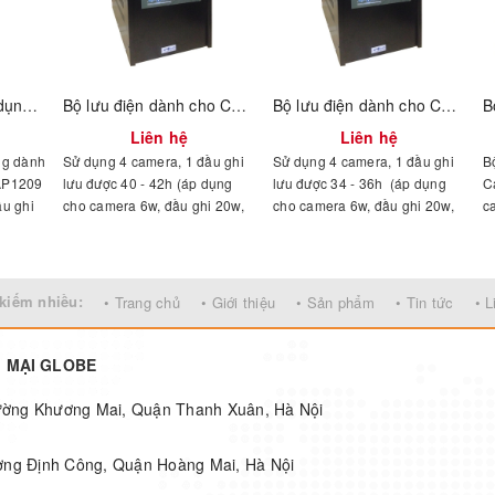
Bộ lưu điện chuyên dụng dành cho hệ thống Camera AP1209
Bộ lưu điện dành cho Camera AP2200C
Bộ lưu điện dành cho Camera AP2150C
Liên hệ
Liên hệ
ng dành
Sử dụng 4 camera, 1 đầu ghi
Sử dụng 4 camera, 1 đầu ghi
B
AP1209
lưu được 40 - 42h (áp dụng
lưu được 34 - 36h (áp dụng
C
ầu ghi
cho camera 6w, đầu ghi 20w,
cho camera 6w, đầu ghi 20w,
c
8
còn công suất camera cao hơn
còn công suất camera cao hơn
8
được 2h
thời gian sẽ rút ngắn) Sử dụng
thời gian sẽ rút ngắn) Sử dụng
đ
8 camera, 1 đầu ghi lưu được
8 camera, 1 đầu ghi lưu được
c
26 - 28h (áp dụng cho
22 - 24h (áp dụng cho
r
kiếm nhiều:
• Trang chủ
• Giới thiệu
• Sản phẩm
• Tin tức
• L
camera 6w, đầu ghi 20w, còn
camera 6w, đầu ghi 20w, còn
đ
công suất camera cao hơn
công suất camera cao hơn
d
thời gian sẽ rút ngắn)
thời gian sẽ rút ngắn)
2
G MẠI GLOBE
c
hường Khương Mai, Quận Thanh Xuân, Hà Nội
ờng Định Công, Quận Hoàng Mai, Hà Nội