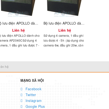
Bộ lưu điện APOLLO dành cho Camera AP2040C
Bộ lưu điện APOLLO dành cho Camera AP2024C 1000VA
Liên hệ
Liên hệ
ộ lưu điện APOLLO dành cho
Sử dụng 4 camera, 1 đầu ghi
amera AP2040CSử dụng 4
lưu được 4 - 5h (áp dụng cho
amera, 1 đầu ghi lưu được 7 -
camera 6w, đầu ghi 20w, còn
h (áp dụng cho camera 6w,
công suất camera cao hơn
ầu ghi 20w, còn công suất
thời gian sẽ rút ngắn) Sử dụng
amera cao hơn thời gian sẽ
8 camera, 1 đầu ghi lưu được
út ngắn)Sử dụng 8 camera, 1
3 - 4h (áp dụng cho camera
iên hệ
ầu ghi lưu được 5 - 6h (áp
6w, đầu ghi 20w, còn công
ụng cho camera 6w, đầu ghi
suất camera cao hơn thời gian
0w, còn công suất camera
sẽ rút ngắn)
MẠNG XÃ HỘI
ao hơn thời gian sẽ rút ngắn).
Facebook
Twitter
Instagram
Google Plus