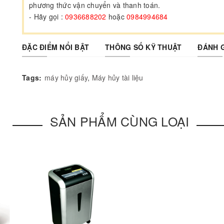
phương thức vận chuyển và thanh toán.
- Hãy gọi :
0936688202
hoặc
0984994684
ĐẶC ĐIỂM NỔI BẬT
THÔNG SỐ KỸ THUẬT
ĐÁNH 
Tags:
máy hủy giấy
,
Máy hủy tài liệu
SẢN PHẨM CÙNG LOẠI