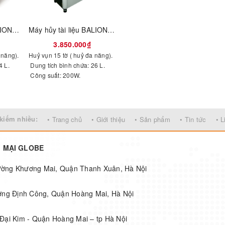
Máy hủy tài liệu BALION NH-8600C
Máy hủy tài liệu BALION NH-8400C
3.850.000₫
 năng).
Huỷ vụn 15 tờ ( huỷ đa năng).
4 L.
Dung tích bình chứa: 26 L.
Công suất: 200W.
kiếm nhiều:
• Trang chủ
• Giới thiệu
• Sản phẩm
• Tin tức
• L
G MẠI GLOBE
hường Khương Mai, Quận Thanh Xuân, Hà Nội
ờng Định Công, Quận Hoàng Mai, Hà Nội
Đại Kim - Quận Hoàng Mai – tp Hà Nội