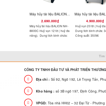
Máy hủy tài liệu BALION NH-8800C
2.690.000₫
4.900.000₫
Máy hủy tài liệu BALION NH-
Huỷ vụn 20 tờ ( huỷ đa
8800C Huỷ vụn 12 tờ ( huỷ đa
Dung tích bình chứa: 3
năng). Dung tích bình chứa:
Công suất: 350W.
22,5 L. Công suất: 120W.
Tìm 
CÔNG TY TNHH ĐẦU TƯ VÀ PHÁT TRIỂN THƯƠN
Địa chỉ :
Số 92, Ngõ 192, Lê Trọng Tấn, P
Kho hàng :
số 3B ngõ 197, Định Công, Phư
VPGD:
Tòa nhà HH02 – 32 Đại Từ - Phường 