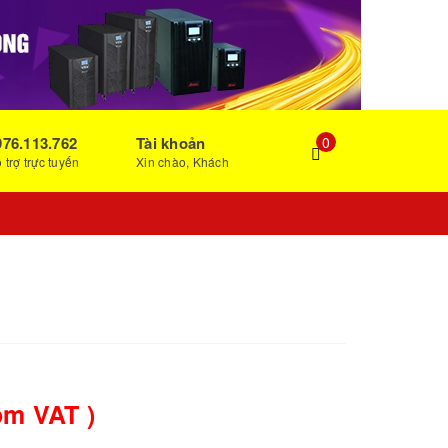
976.113.762
Tài khoản
0
 trợ trực tuyến
Xin chào, Khách
ồm VAT )