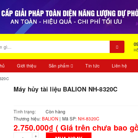
0
Hỗ
chủ
Giới thiệu
Sản phẩm
Tin tức
Liên hệ
8320C
Máy hủy tài liệu BALION NH-8320C
Tình trạng:
Còn hàng
Thương hiệu:
BALION
|
Mã SP:
NH-8320C
2.750.000₫ ( Giá trên chưa bao g
+