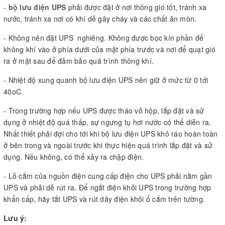
-
bộ lưu điện UPS
phải được đặt ở nơi thông gió tốt, tránh xa
nước, tránh xa nơi có khí dễ gây cháy và các chất ăn mòn.
- Không nên đặt UPS nghiêng. Không được bọc kín phần để
không khí vào ở phía dưới của mặt phía trước và nơi để quạt gió
ra ở mặt sau để đảm bảo quá trình thông khí.
- Nhiệt độ xung quanh bộ lưu điện UPS nên giữ ở mức từ 0 tới
40oC.
- Trong trường hợp nếu UPS được tháo vỏ hộp, lắp đặt và sử
dụng ở nhiệt độ quá thấp, sự ngưng tụ hơi nước có thể diễn ra.
Nhất thiết phải đợi cho tới khi bộ lưu điện UPS khô ráo hoàn toàn
ở bên trong và ngoài trước khi thực hiện quá trình lắp đặt và sử
dụng. Nếu không, có thể xảy ra chập điện.
- Lỗ cắm của nguồn điện cung cấp điện cho UPS phải nằm gần
UPS và phải dễ rút ra. Ðể ngắt điện khỏi UPS trong trường hợp
khẩn cấp, hãy tắt UPS và rút dây điện khỏi ổ cắm trên tường.
Lưu ý: