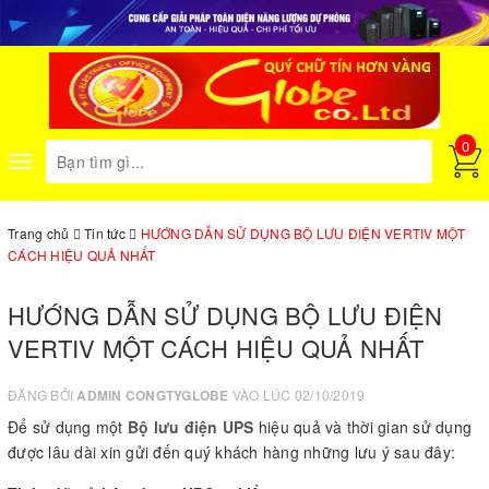
0
Toggle
navigation
Trang chủ
Tin tức
HƯỚNG DẪN SỬ DỤNG BỘ LƯU ĐIỆN VERTIV MỘT
CÁCH HIỆU QUẢ NHẤT
HƯỚNG DẪN SỬ DỤNG BỘ LƯU ĐIỆN
VERTIV MỘT CÁCH HIỆU QUẢ NHẤT
ĐĂNG BỞI
ADMIN CONGTYGLOBE
VÀO LÚC 02/10/2019
Để sử dụng một
Bộ lưu điện UPS
hiệu quả và thời gian sử dụng
được lâu dài xin gửi đến quý khách hàng những lưu ý sau đây: