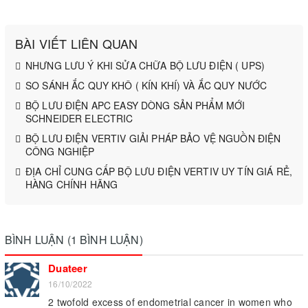
BÀI VIẾT LIÊN QUAN
NHƯNG LƯU Ý KHI SỬA CHỮA BỘ LƯU ĐIỆN ( UPS)
SO SÁNH ẮC QUY KHÔ ( KÍN KHÍ) VÀ ẮC QUY NƯỚC
BỘ LƯU ĐIỆN APC EASY DÒNG SẢN PHẨM MỚI
SCHNEIDER ELECTRIC
BỘ LƯU ĐIỆN VERTIV GIẢI PHÁP BẢO VỆ NGUỒN ĐIỆN
CÔNG NGHIỆP
ĐỊA CHỈ CUNG CẤP BỘ LƯU ĐIỆN VERTIV UY TÍN GIÁ RẺ,
HÀNG CHÍNH HÃNG
BÌNH LUẬN (1 BÌNH LUẬN)
Duateer
16/10/2022
2 twofold excess of endometrial cancer in women who