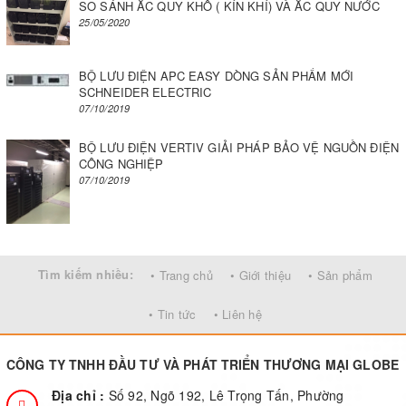
SO SÁNH ẮC QUY KHÔ ( KÍN KHÍ) VÀ ẮC QUY NƯỚC
25/05/2020
BỘ LƯU ĐIỆN APC EASY DÒNG SẢN PHẨM MỚI
SCHNEIDER ELECTRIC
07/10/2019
BỘ LƯU ĐIỆN VERTIV GIẢI PHÁP BẢO VỆ NGUỒN ĐIỆN
CÔNG NGHIỆP
07/10/2019
Tìm kiếm nhiều:
• Trang chủ
• Giới thiệu
• Sản phẩm
• Tin tức
• Liên hệ
CÔNG TY TNHH ĐẦU TƯ VÀ PHÁT TRIỂN THƯƠNG MẠI GLOBE
Địa chỉ :
Số 92, Ngõ 192, Lê Trọng Tấn, Phường