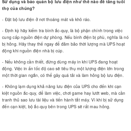
Sử dụng và bảo quản bộ lưu điện như thế nào để tăng tuổi
thọ của chúng?
- Đặt bộ lưu điện ở nơi thoáng mát và khô ráo.
- Định kỳ hãy kiểm tra bình ắc-quy, là bộ phận chính trong việc
cung cấp nguồn điện dự phòng. Nếu bình điện bị phù, nghĩa là nó
bị hỏng. Hãy thay thế ngay để đảm bảo thời lượng mà UPS hoạt
động khi nguồn điện nhà bị cúp.
- Nếu không cần thiết, đừng dùng máy in khi UPS đang hoạt
động. Việc in ấn tốc độ cao sẽ tiêu thụ một lượng điện lớn trong
một thời gian ngắn, có thể gây quá tải và làm hỏng bộ lưu điện.
- Không lạm dụng khả năng lưu điện của UPS cho đến khi cạn
kiệt nguồn ắc-quy, để làm việc, chơi game hay lướt web, mà cần
tranh thủ sao lưu tài liệu và tiến hành tắt máy. Vì khi bị sử dụng
đến cạn kiệt, bộ ắc-quy bên trong UPS sẽ rất mau hỏng.