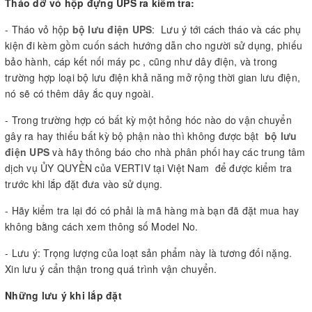
Tháo dỡ vỏ hộp đựng UPS ra kiểm tra:
- Tháo vỏ hộp
bộ lưu điện UPS
: Lưu ý tới cách tháo và các phụ
kiện đi kèm gồm cuốn sách hướng dẫn cho người sử dụng, phiếu
bảo hành, cáp kết nối máy pc , cũng như dây điện, và trong
trường hợp loại bộ lưu điện khả năng mở rộng thời gian lưu điện,
nó sẽ có thêm dây ắc quy ngoài.
- Trong trường hợp có bất kỳ một hỏng hóc nào do vận chuyển
gây ra hay thiếu bất kỳ bộ phận nào thì không được bật
bộ lưu
điện UPS
và hãy thông báo cho nhà phân phối hay các trung tâm
dịch vụ ỦY QUYỀN của VERTIV tại Việt Nam để được kiểm tra
trước khi lắp đặt đưa vào sử dụng.
- Hãy kiểm tra lại đó có phải là mã hàng mà bạn đã đặt mua hay
không bằng cách xem thông số Model No.
- Lưu ý: Trọng lượng của loạt sản phẩm này là tương đối nặng.
Xin lưu ý cẩn thận trong quá trình vận chuyển.
Những lưu ý khi lắp đặt