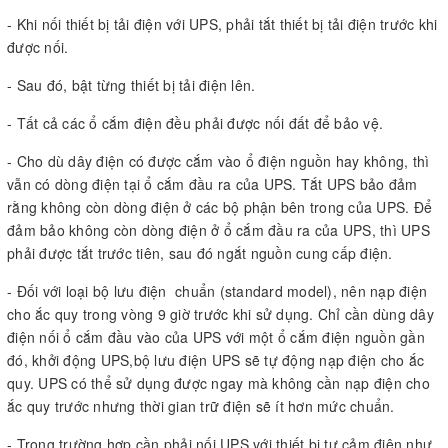
- Khi nối thiết bị tải điện với UPS, phải tắt thiết bị tải điện trước khi
được nối.
- Sau đó, bật từng thiết bị tải điện lên.
- Tất cả các ổ cắm điện đều phải được nối đất để bảo vệ.
- Cho dù dây điện có được cắm vào ổ điện nguồn hay không, thì
vẫn có dòng điện tại ổ cắm đầu ra của UPS. Tắt UPS bảo đảm
rằng không còn dòng điện ở các bộ phận bên trong của UPS. Ðể
đảm bảo không còn dòng điện ở ổ cắm đầu ra của UPS, thì UPS
phải được tắt trước tiên, sau đó ngắt nguồn cung cấp điện.
- Ðối với loại bộ lưu điện chuẩn (standard model), nên nạp điện
cho ắc quy trong vòng 9 giờ trước khi sử dụng. Chỉ cần dùng dây
điện nối ổ cắm đầu vào của UPS với một ổ cắm điện nguồn gần
đó, khởi động UPS,bộ lưu điện UPS sẽ tự động nạp điện cho ắc
quy. UPS có thể sử dụng được ngay mà không cần nạp điện cho
ắc quy trước nhưng thời gian trữ điện sẽ ít hơn mức chuẩn.
- Trong trường hợp cần phải nối UPS với thiết bị tự cảm điện như