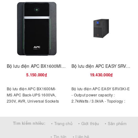
Bộ lưu điện APC BX1600MI-MS
Bộ lưu điện APC EASY SRV3KI-E
5.150.000₫
19.430.000₫
Bộ lưu điện APC BX1600MI-
Bộ lưu điện APC EASY SRV3KI-E
MS APC Back-UPS 1600VA,
- Output power capacity :
230V, AVR, Universal Sockets
2.7kWatts / 3.0kVA - Topology :
Double Conversion Online -
p
Waveform type : Sine wave -
2
Output Connections : (6) IEC 320
Tìm kiếm nhiều:
• Trang chủ
• Giới thiệu
• Sản phẩm
C13, (1) IEC 320 C19- Input
t
Connections : IEC-320 C14- Half
C
• Tin tức
• Liên hệ
load : 13 min ; full load : 4 min -