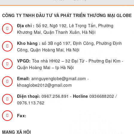
Control panel : Multi-function LCD
-
status and control console
m
CÔNG TY TNHH ĐẦU TƯ VÀ PHÁT TRIỂN THƯƠNG MẠI GLOBE
f
Địa chỉ :
Số 92, Ngõ 192, Lê Trọng Tấn, Phường
Khương Mai, Quận Thanh Xuân, Hà Nội
Kho hàng :
số 3B ngõ 197, Định Công, Phường Định
Công, Quận Hoàng Mai, Hà Nội
VPGD:
Tòa nhà HH02 – 32 Đại Từ - Phường Đại Kim -
Quận Hoàng Mai – tp Hà Nội
Email:
annguyenglobe@gmail.com
-
khoaglobe2012@gmail.com
Điện thoại:
0967.256.891
-
Hotline
0936688202
/
0976.113.762
Fax:
MẠNG XÃ HỘI