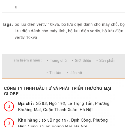
Tags:
bo luu dien vertiv 10kva
,
bộ lưu điện dành cho máy chủ
,
bộ
lưu điện dành cho máy tính
,
bộ lưu điện vertiv
,
bộ lưu điện
vertiv 10kva
Tìm kiếm nhiều:
• Trang chủ
• Giới thiệu
• Sản phẩm
• Tin tức
• Liên hệ
CÔNG TY TNHH ĐẦU TƯ VÀ PHÁT TRIỂN THƯƠNG MẠI
GLOBE
Địa chỉ :
Số 92, Ngõ 192, Lê Trọng Tấn, Phường
Khương Mai, Quận Thanh Xuân, Hà Nội
Kho hàng :
số 3B ngõ 197, Định Công, Phường
Định Công, Quận Hoàng Mai, Hà Nội