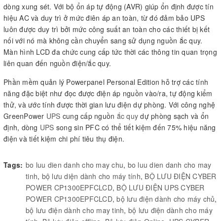
dòng xung sét. Với bộ ổn áp tự động (AVR) giúp ổn định được tín
hiệu AC và duy trì ở mức điên áp an toàn, từ đó đảm bảo UPS
luôn được duy trì bởi mức công suất an toàn cho các thiết bị kết
nối với nó mà không cần chuyển sang sử dụng nguồn ắc quy.
Màn hình LCD đa chức cung cấp tức thời các thông tin quan trọng
liên quan đến nguồn điện/ắc quy.
Phần mềm quản lý Powerpanel Personal Edition hỗ trợ các tính
năng đặc biệt như đọc được điện áp nguồn vào/ra, tự động kiểm
thử, và ước tính được thời gian lưu điện dự phòng. Với công nghệ
GreenPower
UPS
cung cấp nguồn
ắc quy
dự phòng sạch và ổn
định, dòng
UPS
song sin PFC có thể tiết kiệm đến 75% hiệu năng
điện và tiết kiệm chi phí tiêu thụ điện.
Tags:
bo luu dien danh cho may chu
,
bo luu dien danh cho may
tinh
,
bộ lưu diện dành cho máy tính
,
BỘ LƯU ĐIỆN CYBER
POWER CP1300EPFCLCD
,
BỘ LƯU ĐIỆN UPS CYBER
POWER CP1300EPFCLCD
,
bộ lưu điện dành cho máy chủ
,
bộ lưu điện dành cho may tinh
,
bộ lưu điện dành cho máy