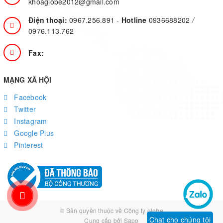
khoaglobe2012@gmail.com
Điện thoại:
0967.256.891
-
Hotline
0936688202
/
0976.113.762
Fax:
MẠNG XÃ HỘI
Facebook
Twitter
Instagram
Google Plus
Pinterest
© Bản quyền thuộc về
Công ty globe
Chat cho chúng tôi
Cung cấp bởi
Sapo