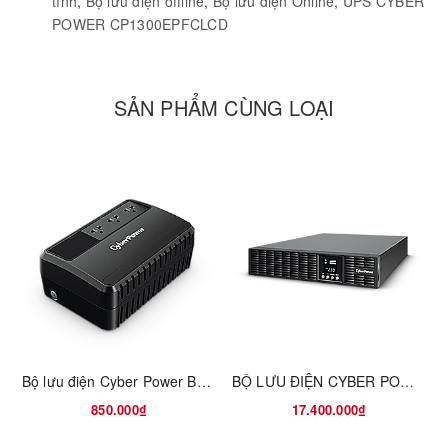
tính
,
Bộ lưu điện offline
,
Bộ lưu điện Online
,
UPS CYBER
POWER CP1300EPFCLCD
SẢN PHẨM CÙNG LOẠI
Bộ lưu điện Cyber Power BU600E-AS
BỘ LƯU ĐIỆN CYBER POWER OLS2000ERT2U
850.000₫
17.400.000₫