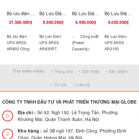
Bộ lưu điện UPS ARES AR803
Bộ Lưu Điện UPS ARES AR630RT 3000VA
Bộ Lưu Điện UPS ARES AR620RT 2000VA
Bộ Lưu Điện UPS ARES AR2150 1500VA
21.500.000₫
9.500.000₫
6.490.000₫
4.050.000₫
Bộ lưu điện
Bộ Lưu Điện
- Công suất
Bộ Lưu Điện
B
UPS ARES
UPS ARES
(Power
UPS ARES
AR803 Công
AR630RT
Capacity):
AR2150
suất
3000VA
2000VA/1600W.
1500VA Công
3000VA/2100W
- Công suất
- Công
suất: 1500VA/
Dạng sóng:
(Power
nghệ
900W Thời
Tìm kiếm nhiều:
• Trang chủ
• Giới thiệu
• Sản phẩm
Sóng sine chuẩn
Capacity):
(Technology):
gian lưu điện:
g
Ắc
3000VA/2400W.
LINE
15 phút cho
• Tin tức
• Liên hệ
quy Tùy chọn ắc quy trong / ắc quy
- Công
INTERACTIVE.
3PC
5
ngoài
nghệ
- Thời gian
(Technology):
lưu điện tối đa
CÔNG TY TNHH ĐẦU TƯ VÀ PHÁT TRIỂN THƯƠNG MẠI GLOBE
LINE
cho 04 PC: 30
INTERACTIVE.
phút.
Địa chỉ :
Số 92, Ngõ 192, Lê Trọng Tấn, Phường
- Thời gian
Khương Mai, Quận Thanh Xuân, Hà Nội
lưu điện tối đa
cho 06 PC: 30
Kho hàng :
số 3B ngõ 197, Định Công, Phường Định
phút.
Công, Quận Hoàng Mai, Hà Nội