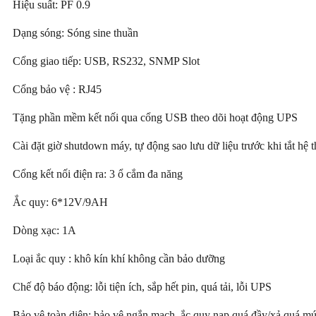
Hiệu suất: PF 0.9
Dạng sóng: Sóng sine thuần
Cổng giao tiếp: USB, RS232, SNMP Slot
Cổng bảo vệ : RJ45
Tặng phần mềm kết nối qua cổng USB theo dõi hoạt động UPS
Cài đặt giờ shutdown máy, tự động sao lưu dữ liệu trước khi tắt hệ 
Cổng kết nối điện ra: 3 ổ cắm đa năng
Ắc quy: 6*12V/9AH
Dòng xạc: 1A
Loại ắc quy : khô kín khí không cần bảo dưỡng
Chế độ báo động: lỗi tiện ích, sắp hết pin, quá tải, lỗi UPS
Bảo vệ toàn diện: bảo vệ ngắn mạch, ắc quy nạp quá đầy/xả quá mức