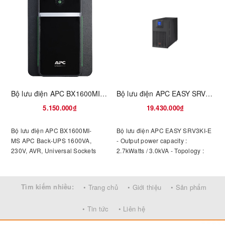
Bộ lưu điện APC BX1600MI-MS
Bộ lưu điện APC EASY SRV3KI-E
5.150.000₫
19.430.000₫
Bộ lưu điện APC BX1600MI-
Bộ lưu điện APC EASY SRV3KI-E
MS APC Back-UPS 1600VA,
- Output power capacity :
230V, AVR, Universal Sockets
2.7kWatts / 3.0kVA - Topology :
Double Conversion Online -
p
Waveform type : Sine wave -
2
Output Connections : (6) IEC 320
Tìm kiếm nhiều:
• Trang chủ
• Giới thiệu
• Sản phẩm
C13, (1) IEC 320 C19- Input
t
Connections : IEC-320 C14- Half
C
• Tin tức
• Liên hệ
load : 13 min ; full load : 4 min -
Control panel : Multi-function LCD
-