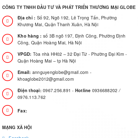
status and control console
m
CÔNG TY TNHH ĐẦU TƯ VÀ PHÁT TRIỂN THƯƠNG MẠI GLOBE
f
Địa chỉ :
Số 92, Ngõ 192, Lê Trọng Tấn, Phường
Khương Mai, Quận Thanh Xuân, Hà Nội
Kho hàng :
số 3B ngõ 197, Định Công, Phường Định
Công, Quận Hoàng Mai, Hà Nội
VPGD:
Tòa nhà HH02 – 32 Đại Từ - Phường Đại Kim -
Quận Hoàng Mai – tp Hà Nội
Email:
annguyenglobe@gmail.com
-
khoaglobe2012@gmail.com
Điện thoại:
0967.256.891
-
Hotline
0936688202
/
0976.113.762
Fax:
MẠNG XÃ HỘI