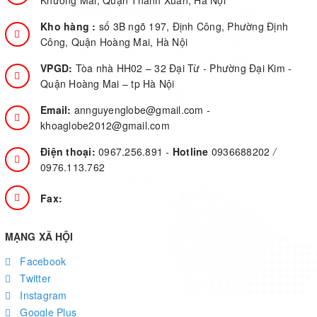
Khương Mai, Quận Thanh Xuân, Hà Nội
Kho hàng :
số 3B ngõ 197, Định Công, Phường Định
Công, Quận Hoàng Mai, Hà Nội
VPGD:
Tòa nhà HH02 – 32 Đại Từ - Phường Đại Kim -
Quận Hoàng Mai – tp Hà Nội
Email:
annguyenglobe@gmail.com
-
khoaglobe2012@gmail.com
Điện thoại:
0967.256.891
-
Hotline
0936688202
/
0976.113.762
Fax:
MẠNG XÃ HỘI
Facebook
Twitter
Instagram
Google Plus