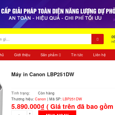
0
Hỗ
chủ
Giới thiệu
Sản phẩm
Tin tức
Liên hệ
Máy in Canon LBP251DW
Tình trạng:
Còn hàng
Thương hiệu:
Canon
|
Mã SP:
LBP251DW
5.890.000₫ ( Giá trên đã bao gồm
+