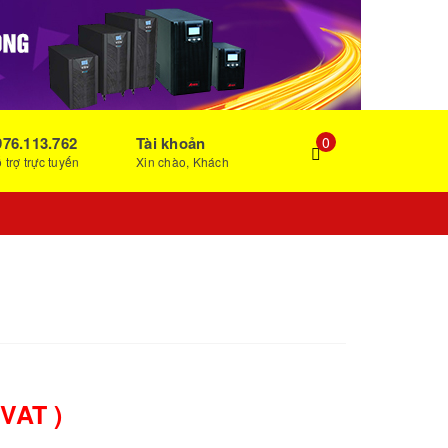
976.113.762
Tài khoản
0
 trợ trực tuyến
Xin chào, Khách
 VAT )