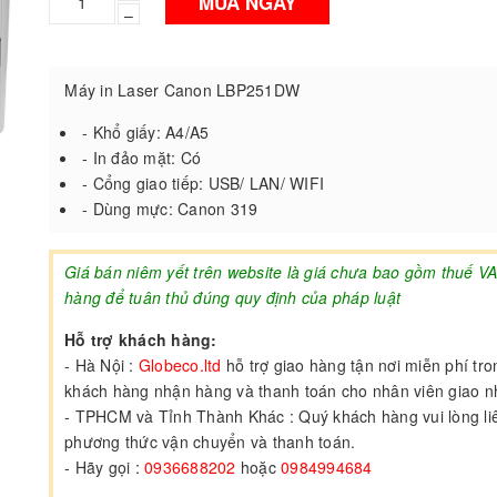
MUA NGAY
–
Máy in Laser Canon LBP251DW
- Khổ giấy: A4/A5
- In đảo mặt: Có
- Cổng giao tiếp: USB/ LAN/ WIFI
- Dùng mực: Canon 319
Giá bán niêm yết trên website là giá chưa bao gồm thuế V
hàng để tuân thủ đúng quy định của pháp luật
Hỗ trợ khách hàng:
- Hà Nội :
Globeco.ltd
hỗ trợ giao hàng tận nơi miễn phí tr
khách hàng nhận hàng và thanh toán cho nhân viên giao 
- TPHCM và Tỉnh Thành Khác : Quý khách hàng vui lòng liên
phương thức vận chuyển và thanh toán.
- Hãy gọi :
0936688202
hoặc
0984994684