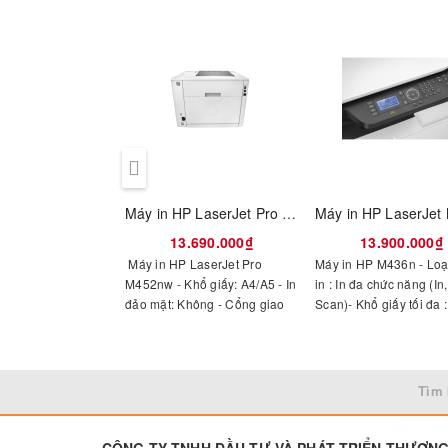
Máy in HP LaserJet Pro M452nw
13.690.000₫
13.900.000₫
Máy in HP LaserJet Pro
Máy in HP M436n - Loạ
M452nw - Khổ giấy: A4/A5 - In
in : In đa chức năng (In
đảo mặt: Không - Cổng giao
Scan)- Khổ giấy tối đa :
tiếp: USB/ LAN/ WIFI - Dùng
Độ phân giải : 4800 x 
mực: HP
dpi- Kết nối: USB 2.0- 
CE410A/CE411A/CE412A/CE413A
in đen trắng: 23 trang /
Mực in: HP Original Bla
Tìm 
LaserJet Introductory T
Cartridge
CÔNG TY TNHH ĐẦU TƯ VÀ PHÁT TRIỂN THƯƠN