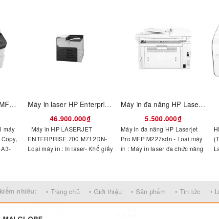
Máy in HP LaserJet MFP M436N
Máy in laser HP Enterprise 700 M712DN
Máy in đa năng HP Laserjet Pro MFP M227SDN
46.900.000₫
5.500.000₫
i máy
Máy in HP LASERJET
Máy in đa năng HP Laserjet
H
, Copy,
ENTERPRISE 700 M712DN-
Pro MFP M227sdn - Loại máy
(
 A3-
Loại máy in : In laser- Khổ giấy
in : Máy in laser đa chức năng
L
1200
tối đa : A3- Độ phân giải :
đảo mặt (In, Copy, Scan)- Khổ
đ
Tốc độ
1200 x 1200 dpi- Kết nối: USB
giấy tối đa : A4- Độ phân giải :
6
phút-
2.0, Network- Tốc độ in đen
1200 x 1200 dpi- Kết nối: USB
W
ck
trắng: 40 trang /phút- Mực in:
2.0, Ethernet- Tốc độ in trắng
t
kiếm nhiều:
• Trang chủ
• Giới thiệu
• Sản phẩm
• Tin tức
• L
oner
Black Cartridge CF214A
đen: 28 trang /phút- Mực in:
i
HP 30A, HP 30X
G MẠI GLOBE