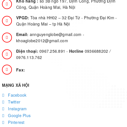
Kho hàng :
số 3B ngõ 197, Định Công, Phường Định
Công, Quận Hoàng Mai, Hà Nội
VPGD:
Tòa nhà HH02 – 32 Đại Từ - Phường Đại Kim -
Quận Hoàng Mai – tp Hà Nội
Email:
annguyenglobe@gmail.com
-
khoaglobe2012@gmail.com
Điện thoại:
0967.256.891
-
Hotline
0936688202
/
0976.113.762
Fax:
MẠNG XÃ HỘI
Facebook
Twitter
Instagram
Google Plus
Pinterest