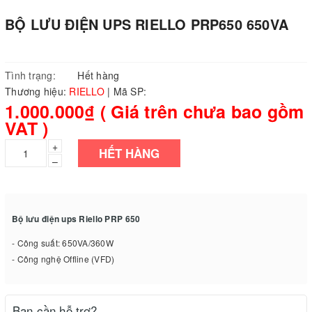
BỘ LƯU ĐIỆN UPS RIELLO PRP650 650VA
Tình trạng:
Hết hàng
Thương hiệu:
RIELLO
|
Mã SP:
1.000.000₫ ( Giá trên chưa bao gồm
VAT )
+
HẾT HÀNG
–
Bộ lưu điện ups Riello PRP 650
- Công suất: 650VA/360W
- Công nghệ Offline (VFD)
Bạn cần hỗ trợ?