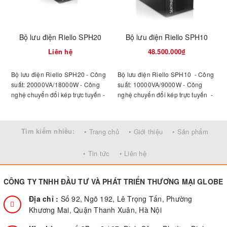
Bộ lưu điện Riello SPH20
Bộ lưu điện Riello SPH10
Liên hệ
48.500.000₫
Bộ lưu điện Riello SPH20 - Công
Bộ lưu điện Riello SPH10 - Công
B
suất: 20000VA/18000W - Công
suất: 10000VA/9000W - Công
nghệ chuyển đổi kép trực tuyến -
nghệ chuyển đổi kép trực tuyến -
n
Có LCD hiển thị các thông số
Thời gian lưu điện: ≥ 4 phút với
nguồn vào, ra, tải, ắc quy ...- Thời
100% tải , có mở rộng với ắc quy
gian lưu điện: > 4 phút với 100%
ngoài
Tìm kiếm nhiều:
• Trang chủ
• Giới thiệu
• Sản phẩm
tải , có mở rộng với ắc quy ngoài -
• Tin tức
• Liên hệ
CÔNG TY TNHH ĐẦU TƯ VÀ PHÁT TRIỂN THƯƠNG MẠI GLOBE
Địa chỉ :
Số 92, Ngõ 192, Lê Trọng Tấn, Phường
Khương Mai, Quận Thanh Xuân, Hà Nội