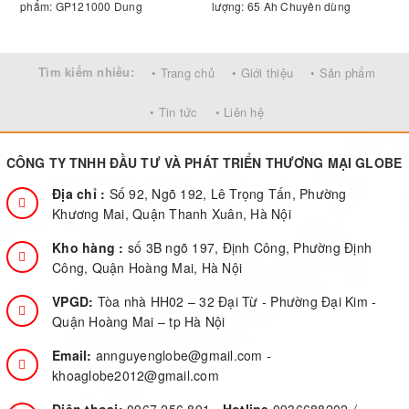
phẩm: GP121000 Dung
lượng: 65 Ah Chuyên dùng
lượng: 100 Ah Chuyên dùng
cho: UPS, bộ kích điện, thiết bị
c
cho: UPS, bộ kích điện, thiết bị
viễn thông, thiết bị mạng ...
v
viễn thông, thiết bị mạng ...
Tìm kiếm nhiều:
• Trang chủ
• Giới thiệu
• Sản phẩm
• Tin tức
• Liên hệ
CÔNG TY TNHH ĐẦU TƯ VÀ PHÁT TRIỂN THƯƠNG MẠI GLOBE
Địa chỉ :
Số 92, Ngõ 192, Lê Trọng Tấn, Phường
Khương Mai, Quận Thanh Xuân, Hà Nội
Kho hàng :
số 3B ngõ 197, Định Công, Phường Định
Công, Quận Hoàng Mai, Hà Nội
VPGD:
Tòa nhà HH02 – 32 Đại Từ - Phường Đại Kim -
Quận Hoàng Mai – tp Hà Nội
Email:
annguyenglobe@gmail.com
-
khoaglobe2012@gmail.com
Điện thoại:
0967.256.891
-
Hotline
0936688202
/